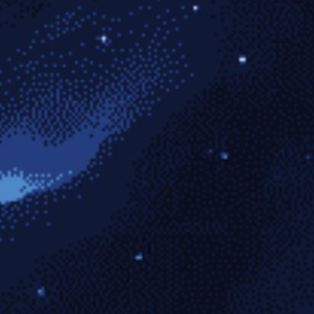
结合6686体育-流